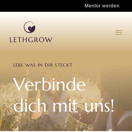
Zum
Mentor werden
Inhalt
springen
Tog
Navi
Für deinen Wachstum
LEBE WAS IN DIR STECKT
Mentor werden
Verbinde
Shop
dich mit uns!