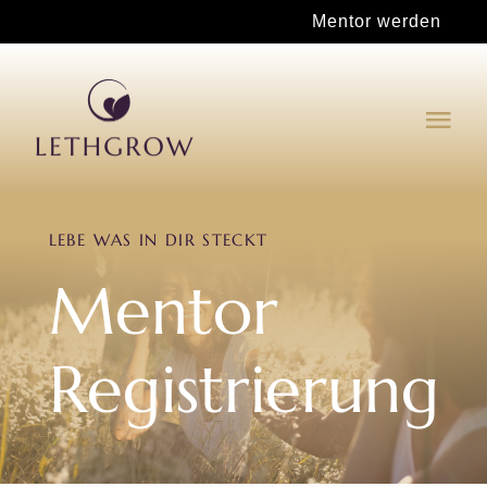
Zum
Mentor werden
Inhalt
springen
Tog
Navi
Für deinen Wachstum
LEBE WAS IN DIR STECKT
Mentor werden
Mentor
Shop
Registrierung