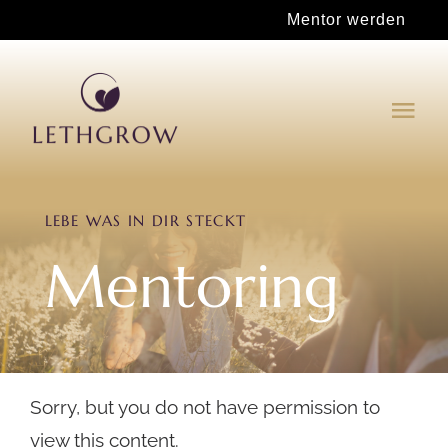
Zum
Mentor werden
Inhalt
springen
Tog
Navi
Für deinen Wachstum
LEBE WAS IN DIR STECKT
Mentor werden
Mentoring
Shop
Sorry, but you do not have permission to
view this content.