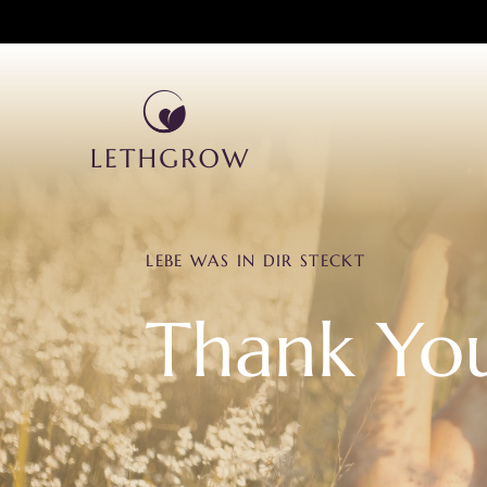
Zum
Inhalt
springen
Für deinen Wachstum
Mentor werden
LEBE WAS IN DIR STECKT
Thank Yo
Shop